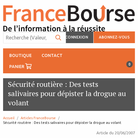
CONNEXION
ABONNEZ-VOUS
BOUTIQUE
CONTACT
0
PANIER
Sécurité routière : Des tests
salivaires pour dépister la drogue au
volant
Accueil
Articles FranceBourse
page:
Sécurité routière : Des tests salivaires pour dépister la drogue au volant
Article du
20/06/2007