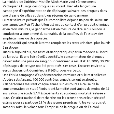
La ministre de l'Intérieur Michèle Alliot-Marie veut sérieusement
s’attaquer à l’usage des drogues au volant. Hier, elle lançait une
campagne d’expérimentation de dépistage salivaire des drogues dans
une dizaine de villes et dans trois régions de gendarmerie.
Le test salivaire prévoit que l’automobiliste dépose un peu de salive sur
une languette. Puis l’échantillon est mis au contact d’un produit chimique
et en trois minutes, le gendarme est en mesure de dire si oui ou non le
conducteur a consommé du cannabis, de la cocaïne, de l'ecstasy, des
amphétamines ou des opiacés.
Un dispositif qui devrait à terme remplacer les tests urinaires, plus lourds
à pratiquer.
Jusqu’à aujourd’hui, ces tests étaient pratiqués par un médecin au bord
de la route. Et une fois révélés positifs, le consommateur de drogues
devait subir une prise de sang pour confirmer le résultat. En 2006, 30 392
dépistages de ce type ont été pratiqués. Ces tests, facturés environ 3
euros chacun, ont donné lieu à 8 865 procès-verbaux.
Une fois la campagne d’expérimentation terminée et si le test salivaire
s’avère satisfaisant, 100 000 contrôles annuels seront pratiqués.
230 personnes meurent chaque année sur les routes à cause de la
consommation de stupéfiants, dont la moitié sont âgées de moins de 25
ans, selon une étude SAM (stupéfiants et accidents mortels) réalisée en
2005. L'Institut national de recherche sur les transports et leur sécurité
estime pour sa part que 35 % des jeunes prendraient, les vendredis et
samedis soirs, le volant sous l'emprise de la drogue ou de l'alcool.