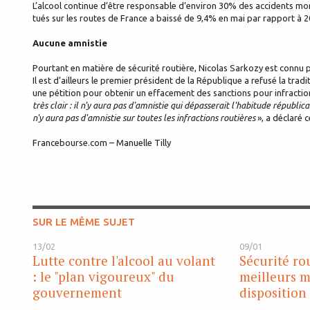
L’alcool continue d’être responsable d’environ 30% des accidents mo
tués sur les routes de France a baissé de 9,4% en mai par rapport à 2
Aucune amnistie
Pourtant en matière de sécurité routière, Nicolas Sarkozy est connu 
Il est d’ailleurs le premier président de la République a refusé la trad
une pétition pour obtenir un effacement des sanctions pour infraction
très clair : il n'y aura pas d'amnistie qui dépasserait l'habitude républica
n'y aura pas d'amnistie sur toutes les infractions routières
», a déclaré 
Francebourse.com – Manuelle Tilly
SUR LE MÊME SUJET
13/02
09/01
Lutte contre l'alcool au volant
Sécurité rou
: le "plan vigoureux" du
meilleurs 
gouvernement
disposition