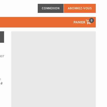
CONNEXION
ABONNEZ-VOUS
0
PANIER
007
.
 à