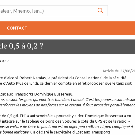
CONTACT
e 0,5 à 0,2 ?
 0,2 ?
Article du
27/06/2
rre d’alcool. Robert Namias, le président du Conseil national de la sécurité
le d’Auto Plus de lundi, ce dernier compte en effet proposer que le taux soit
d’Etat aux Transports Dominique Bussereau.
 ce sont les gens qui vont très loin dans l'alcool. C'est les jeunes le samedi soir
 renforcer les moyens de nos forces sur le terrain. Il faut procéder parallèlement
ux de 0,5 g/l. Et l’ « autocontrôle » pourrait y aider. Dominique Bussereau a en
 intégré sur le tableau de bord des voitures à côté du GPS et de la radio. «
 sa voiture de faire le point, qui est un objet peu coûteux et peu compliqué à
e bonne initiative
», a déclaré le secrétaire d'Etat aux Transports.