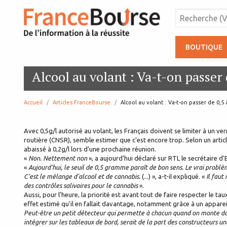
BOUTIQUE
Alcool au volant : Va-t-on passer d
Accueil
Articles FranceBourse
page:
Alcool au volant : Va-t-on passer de 0,5 à
Avec 0,5g/l autorisé au volant, les Français doivent se limiter à un ve
routière (CNSR), semble estimer que c’est encore trop. Selon un artic
abaissé à 0,2g/l lors d’une prochaine réunion.
«
Non. Nettement non
», a aujourd’hui déclaré sur RTL le secrétaire 
«
Aujourd'hui, le seuil de 0,5 gramme paraît de bon sens. Le vrai problème,
C'est le mélange d'alcool et de cannabis.
(...) », a-t-il expliqué. «
Il faut
des contrôles salivaires pour le cannabis
».
Aussi, pour l’heure, la priorité est avant tout de faire respecter le ta
effet estimé qu'il en fallait davantage, notamment grâce à un appareil
Peut-être un petit détecteur qui permette à chacun quand on monte dans
intégrer sur les tableaux de bord, serait de la part des constructeurs un