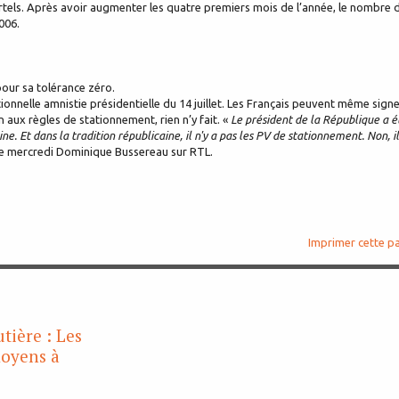
rtels. Après avoir augmenter les quatre premiers mois de l’année, le nombre 
006.
pour sa tolérance zéro.
itionnelle amnistie présidentielle du 14 juillet. Les Français peuvent même sign
 aux règles de stationnement, rien n’y fait. «
Le président de la République a é
ine. Et dans la tradition républicaine, il n'y a pas les PV de stationnement. Non, il
ce mercredi Dominique Bussereau sur RTL.
Imprimer cette p
tière : Les
moyens à