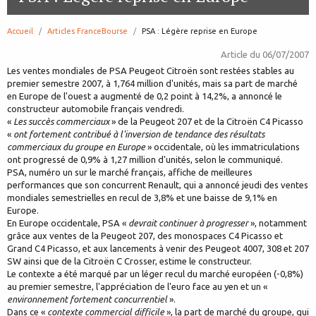
Accueil
Articles FranceBourse
page:
PSA : Légère reprise en Europe
Article du
06/07/2007
Les ventes mondiales de PSA Peugeot Citroën sont restées stables au
premier semestre 2007, à 1,764 million d'unités, mais sa part de marché
en Europe de l'ouest a augmenté de 0,2 point à 14,2%, a annoncé le
constructeur automobile français vendredi.
«
Les succès commerciaux
» de la Peugeot 207 et de la Citroën C4 Picasso
«
ont fortement contribué à l'inversion de tendance des résultats
commerciaux du groupe en Europe
» occidentale, où les immatriculations
ont progressé de 0,9% à 1,27 million d'unités, selon le communiqué.
PSA, numéro un sur le marché français, affiche de meilleures
performances que son concurrent Renault, qui a annoncé jeudi des ventes
mondiales semestrielles en recul de 3,8% et une baisse de 9,1% en
Europe.
En Europe occidentale, PSA «
devrait continuer à progresser
», notamment
grâce aux ventes de la Peugeot 207, des monospaces C4 Picasso et
Grand C4 Picasso, et aux lancements à venir des Peugeot 4007, 308 et 207
SW ainsi que de la Citroën C Crosser, estime le constructeur.
Le contexte a été marqué par un léger recul du marché européen (-0,8%)
au premier semestre, l'appréciation de l'euro face au yen et un «
environnement fortement concurrentiel
».
Dans ce «
contexte commercial difficile
», la part de marché du groupe, qui