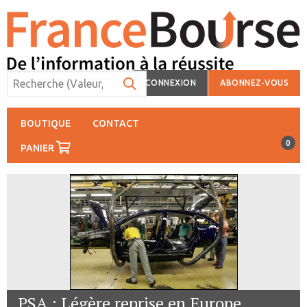
CONNEXION
ABONNEZ-VOUS
BOUTIQUE
CONTACT
0
PANIER
PSA : Légère reprise en Europe