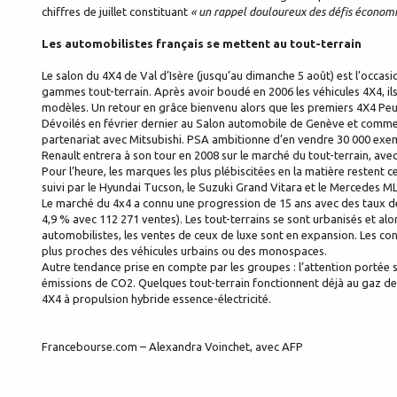
chiffres de juillet constituant
« un rappel douloureux des défis économi
Les automobilistes français se mettent au tout-terrain
Le salon du 4X4 de Val d’Isère (jusqu’au dimanche 5 août) est l’occas
gammes tout-terrain. Après avoir boudé en 2006 les véhicules 4X4, il
modèles. Un retour en grâce bienvenu alors que les premiers 4X4 Peug
Dévoilés en février dernier au Salon automobile de Genève et commercia
partenariat avec Mitsubishi. PSA ambitionne d’en vendre 30 000 exem
Renault entrera à son tour en 2008 sur le marché du tout-terrain, ave
Pour l’heure, les marques les plus plébiscitées en la matière restent c
suivi par le Hyundai Tucson, le Suzuki Grand Vitara et le Mercedes ML
Le marché du 4x4 a connu une progression de 15 ans avec des taux de 
4,9 % avec 112 271 ventes). Les tout-terrains se sont urbanisés et alor
automobilistes, les ventes de ceux de luxe sont en expansion. Les
plus proches des véhicules urbains ou des monospaces.
Autre tendance prise en compte par les groupes : l’attention portée s
émissions de CO2. Quelques tout-terrain fonctionnent déjà au gaz de 
4X4 à propulsion hybride essence-électricité.
Francebourse.com – Alexandra Voinchet, avec AFP