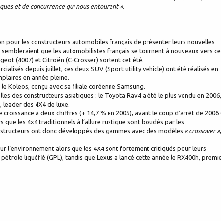
ques et de concurrence qui nous entourent »
.
ion pour les constructeurs automobiles français de présenter leurs nouvelles
s sembleraient que les automobilistes français se tournent à nouveaux vers ce
eot (4007) et Citroën (C-Crosser) sortent cet été.
lisés depuis juillet, ces deux SUV (Sport utility vehicle) ont été réalisés en
plaires en année pleine.
c le Koleos, conçu avec sa filiale coréenne Samsung.
elles des constructeurs asiatiques : le Toyota Rav4 a été le plus vendu en 2006,
, leader des 4X4 de luxe.
croissance à deux chiffres (+ 14,7 % en 2005), avant le coup d’arrêt de 2006 
s que les 4x4 traditionnels à l’allure rustique sont boudés par les
 constructeurs ont donc développés des gammes avec des modèles
« crossover »
,
ur l’environnement alors que les 4X4 sont fortement critiqués pour leurs
pétrole liquéfié (GPL), tandis que Lexus a lancé cette année le RX400h, premi