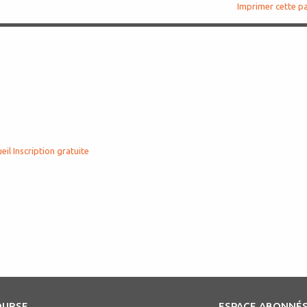
Imprimer cette p
eil
Inscription gratuite
OURSE
ESPACE ABONNÉ