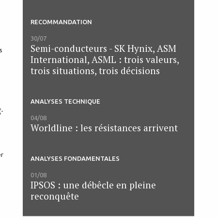
RECOMMANDATION
30/07
Semi-conducteurs - SK Hynix, ASM
s
International, ASML : trois valeurs,
trois situations, trois décisions
ANALYSES TECHNIQUE
(-
04/08
Worldline : les résistances arrivent
er
ANALYSES FONDAMENTALES
01/08
IPSOS : une débêcle en pleine
reconquête