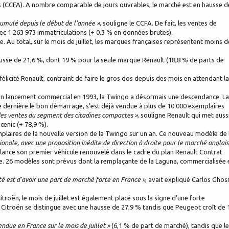
s (CCFA). A nombre comparable de jours ouvrables, le marché est en hausse d
cumulé depuis le début de l'année »
, souligne le CCFA. De fait, les ventes de
vec 1 263 973 immatriculations (+ 0,3 % en données brutes).
. Au total, sur le mois de juillet, les marques françaises représentent moins d
usse de 21,6 %, dont 19 % pour la seule marque Renault (18,8 % de parts de
t félicité Renault, contraint de faire le gros dos depuis des mois en attendant la
 son lancement commercial en 1993, la Twingo a désormais une descendance. L
ne dernière le bon démarrage, s’est déjà vendue à plus de 10 000 exemplaires
es ventes du segment des citadines compactes »
, souligne Renault qui met auss
cenic (+ 78,9 %).
laires de la nouvelle version de la Twingo sur un an. Ce nouveau modèle de 
tionale, avec une proposition inédite de direction à droite pour le marché anglais
lance son premier véhicule renouvelé dans le cadre du plan Renault Contrat
pe. 26 modèles sont prévus dont la remplaçante de la Laguna, commercialisée 
té est d'avoir une part de marché forte en France »
, avait expliqué Carlos Ghos
roën, le mois de juillet est également placé sous la signe d'une forte
 Citroën se distingue avec une hausse de 27,9 % tandis que Peugeot croît de 
vendue en France sur le mois de juillet »
(6,1 % de part de marché), tandis que le