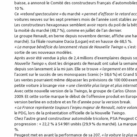
baisse, a annoncé le Comité des constructeurs français d’automobile
10 %.
Ce
»rebond spectaculaire »
du marché
« permet d’effacer le retard ac
voitures neuves sur les sept premiers mois de l'année sont stables a
Les constructeurs hexagonaux semblent avoir repris du poil de la bête
la moitié du marché (48,7 %), comme en juillet de l’an dernier.
Le groupe Renault, en berne depuis novembre dernier, affiche une ha
marché). Sa filiale roumaine Dacia (Logan) est en hausse de 68,5 %.
« La marque bénéficie du lancement réussi de Nouvelle Twingo »
, s’es
sortie de ses nouveaux modèles.
Après avoir été vendue à plus de 2,4 millions d’exemplaires depuis
Nouvelle Twingo »
, dont les dirigeants de Renault ont salué la semai
depuis son lancement à la mi-juin. Elle se trouve
« largement en tête d
l’accent sur le succès de ses monospaces Scenic (+ 58,6 %) et Grand S
Les ventes pourraient même dépasser les prévisions de 100 000 exemp
petite voiture à losange vise
« une clientèle plus large et plus interna
Avec cette nouvelle version de la Twingo, le groupe de Carlos Ghosn 
2009. Et cette sortie marque le début de l’offensive produit en Euro
version berline en octobre et en fin d’année pour la version break.
« La France représente toujours l’enjeu majeur de Renault, notre volon
le PDG, lors de la présentation officielle de la Nouvelle Twingo.
Chez l’autre grand constructeur automobile tricolore, PSA Peugeot Cit
progression : + 22,2 % à 54 981 unités (29,9 % du marché). La marque
%.
Peugeot met en avant la performance de sa 207,
« la voiture la plus 