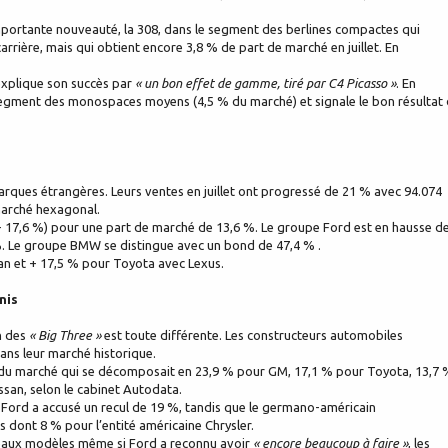
importante nouveauté, la 308, dans le segment des berlines compactes qui
rrière, mais qui obtient encore 3,8 % de part de marché en juillet. En
 explique son succès par
« un bon effet de gamme, tiré par C4 Picasso »
. En
 segment des monospaces moyens (4,5 % du marché) et signale le bon résultat
rques étrangères. Leurs ventes en juillet ont progressé de 21 % avec 94.074
 marché hexagonal.
 17,6 %) pour une part de marché de 13,6 %. Le groupe Ford est en hausse d
%. Le groupe BMW se distingue avec un bond de 47,4 % .
san et + 17,5 % pour Toyota avec Lexus.
nis
on des
« Big Three »
est toute différente. Les constructeurs automobiles
ans leur marché historique.
 du marché qui se décomposait en 23,9 % pour GM, 17,1 % pour Toyota, 13,7 
san, selon le cabinet Autodata.
), Ford a accusé un recul de 19 %, tandis que le germano-américain
 dont 8 % pour l’entité américaine Chrysler.
uveaux modèles même si Ford a reconnu avoir
« encore beaucoup à faire »
, les