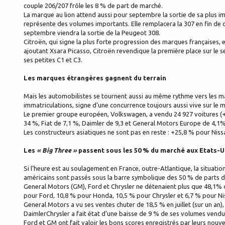
couple 206/207 frôle les 8 % de part de marché.
La marque au lion attend aussi pour septembre la sortie de sa plus 
représente des volumes importants. Elle remplacera la 307 en fin de ca
septembre viendra la sortie de la Peugeot 308.
Citroën, qui signe la plus forte progression des marques françaises,
ajoutant Xsara Picasso, Citroën revendique la première place sur le
ses petites C1 et C3.
Les marques étrangères gagnent du terrain
Mais les automobilistes se tournent aussi au même rythme vers les ma
immatriculations, signe d’une concurrence toujours aussi vive sur le
Le premier groupe européen, Volkswagen, a vendu 24 927 voitures (+
34 %, Fiat de 7,1 %, Daimler de 9,3 et General Motors Europe de 4,1
Les constructeurs asiatiques ne sont pas en reste : +25,8 % pour Nis
Les
« Big Three »
passent sous les 50 % du marché aux Etats-U
Si l’heure est au soulagement en France, outre-Atlantique, la situati
américains sont passés sous la barre symbolique des 50 % de parts d
General Motors (GM), Ford et Chrysler ne détenaient plus que 48,1%
pour Ford, 10,8 % pour Honda, 10,5 % pour Chrysler et 6,7 % pour Nis
General Motors a vu ses ventes chuter de 18,5 % en juillet (sur un an
DaimlerChrysler a fait état d’une baisse de 9 % de ses volumes vendus
Ford et GM ont fait valoir les bons scores enregistrés par leurs no