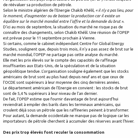
de réévaluer sa production de pétrole.
Selon le ministre algérien de l’Energie Chakib Khélil,
« il n’y a pas lieu, pour
le moment, d’augmenter ou de baisser la production car il existe un
équilibre sur le marché mondial entre l’offre et la demande du brut ».
D’ici au mois de septembre, la situation du marché ne risque pas de
connaître des changements, selon Chakib Khélil. Une réunion de l’OPEP
est prévue pour le 11 septembre prochain à Vienne.
Si certains, comme le cabinet indépendant Centre for Global Energy
Studies, soulignent que, depuis trois mois, il n’y a pas assez de brut sur le
marché mondial, l’OPEP ne partage pas cette analyse du marché.
Elle met les prix élevés sur le compte des capacités de raffinage
insuffisantes aux Etats-Unis, de la spéculation et de la situation
géopolitique tendue. L’organisation souligne également que les stocks
américains de brut sont au plus haut depuis neuf ans et que ceux de
l’OCDE sont supérieurs à leur moyenne des cinq dernières années.
Le département américain de l’Energie en convient : les stocks de brut
sont de 5,4 % supérieurs à leur niveau de l’an dernier.
De fait, l’OPEP estime que fournir davantage de brut aujourd’hui
reviendrait à empiler des barils dans les terminaux américains, qui
croulent déjà sous un pétrole que les raffineries peinent à transformer.
Pour autant, la demande occidentale ne manque pas de logique car les
importateurs de pétrole cherchent à accumuler des réserves avant l’hiver.
Des prix trop élevés font reculer la consommation