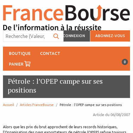
CONNEXION
ABONNEZ-VOUS
BOUTIQUE
CONTACT
0
PANIER
Pétrole : l’OPEP campe sur ses
positions
Accueil
Articles FranceBourse
page:
Pétrole : l’OPEP campe sur ses positions
Article du
06/08/2007
Alors que les prix du brut approchent de leurs records historiques,
l’Organisation des pays exportateurs de pétrole (OPEP) refuse toujours