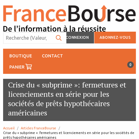
CONNEXION
ABONNEZ-VOUS
BOUTIQUE
CONTACT
0
PANIER
Crise du « subprime »: fermetures et
licenciements en série pour les
sociétés de prêts hypothécaires
américaines
Accueil
Articles FranceBourse
page:
Crise du « subprime »: fermetures et licenciements en série pour les sociétés de
prêts hypothécaires américaines