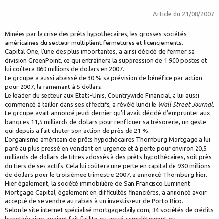
Article du
21/08/2007
Minées par la crise des prêts hypothécaires, les grosses sociétés
américaines du secteur multiplient fermetures et licenciements.
Capital One, l’une des plus importantes, a ainsi décidé de fermer sa
division GreenPoint, ce qui entraînera la suppression de 1 900 postes et
lui coûtera 860 millions de dollars en 2007.
Le groupe a aussi abaissé de 30 % sa prévision de bénéfice par action
pour 2007, la ramenant à 5 dollars.
Le leader du secteur aux Etats-Unis, Countrywide Financial, a lui aussi
commencé à tailler dans ses effectifs, a révélé lundi le
Wall Street Journal
.
Le groupe avait annoncé jeudi dernier qu’il avait décidé d’emprunter aux
banques 11,5 milliards de dollars pour renflouer sa trésorerie, un geste
qui depuis a fait chuter son action de près de 21 %.
L’organisme américain de prêts hypothécaires Thornburg Mortgage a lui
paré au plus pressé en vendant en urgence et à perte pour environ 20,5
milliards de dollars de titres adossés à des prêts hypothécaires, soit près
du tiers de ses actifs. Cela lui coûtera une perte en capital de 930 millions
de dollars pour le troisièmee trimestre 2007, a annoncé Thornburg hier.
Hier également, la société immobilière de San Francisco Luminent
Mortgage Capital, également en difficultés financières, a annoncé avoir
accepté de se vendre au rabais à un investisseur de Porto Rico.
Selon le site internet spécialisé mortgagedaily.com, 84 sociétés de crédits
hypothécaires avaient fait faillite ou cessé complètement ou