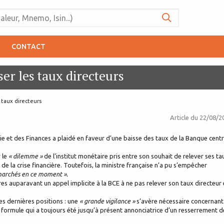
CONTACT
er les taux directeurs
 taux directeurs
Article du
22/08/2
ie et des Finances a plaidé en faveur d’une baisse des taux de la Banque centr
 le
« dilemme »
de l’institut monétaire pris entre son souhait de relever ses ta
 la crise financière. Toutefois, la ministre française n’a pu s’empêcher
s marchés en ce moment ».
ures auparavant un appel implicite à la BCE à ne pas relever son taux directeur
es dernières positions : une
« grande vigilance »
s’avère nécessaire concernant
ne formule qui a toujours été jusqu’à présent annonciatrice d’un resserrement d