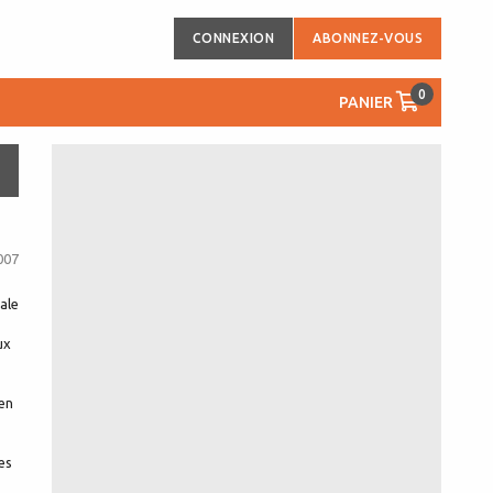
CONNEXION
ABONNEZ-VOUS
0
PANIER
007
ale
ux
 en
es