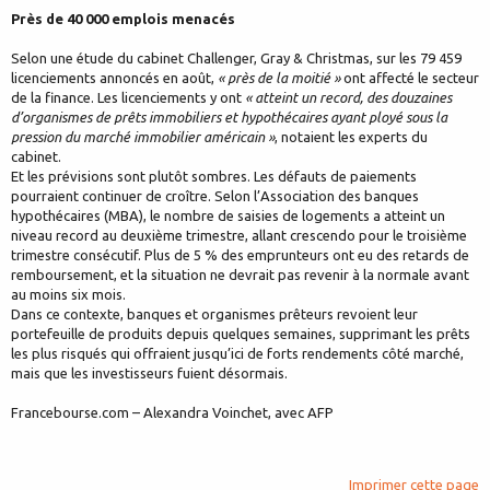
Près de 40 000 emplois menacés
Selon une étude du cabinet Challenger, Gray & Christmas, sur les 79 459
licenciements annoncés en août,
« près de la moitié »
ont affecté le secteur
de la finance. Les licenciements y ont
« atteint un record, des douzaines
d’organismes de prêts immobiliers et hypothécaires ayant ployé sous la
pression du marché immobilier américain »
, notaient les experts du
cabinet.
Et les prévisions sont plutôt sombres. Les défauts de paiements
pourraient continuer de croître. Selon l’Association des banques
hypothécaires (MBA), le nombre de saisies de logements a atteint un
niveau record au deuxième trimestre, allant crescendo pour le troisième
trimestre consécutif. Plus de 5 % des emprunteurs ont eu des retards de
remboursement, et la situation ne devrait pas revenir à la normale avant
au moins six mois.
Dans ce contexte, banques et organismes prêteurs revoient leur
portefeuille de produits depuis quelques semaines, supprimant les prêts
les plus risqués qui offraient jusqu’ici de forts rendements côté marché,
mais que les investisseurs fuient désormais.
Francebourse.com – Alexandra Voinchet, avec AFP
Imprimer cette page