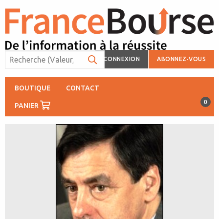
CONNEXION
ABONNEZ-VOUS
BOUTIQUE
CONTACT
0
PANIER