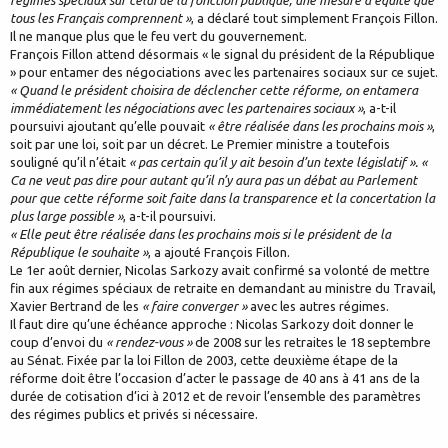
régimes spéciaux sur celui de la fonction publique, une mesure d’équité que
tous les Français comprennent »
, a déclaré tout simplement François Fillon.
Il ne manque plus que le feu vert du gouvernement.
François Fillon attend désormais « le signal du président de la République
» pour entamer des négociations avec les partenaires sociaux sur ce sujet.
« Quand le président choisira de déclencher cette réforme, on entamera
immédiatement les négociations avec les partenaires sociaux »
, a-t-il
poursuivi ajoutant qu’elle pouvait
« être réalisée dans les prochains mois »
,
soit par une loi, soit par un décret. Le Premier ministre a toutefois
souligné qu’il n’était
« pas certain qu’il y ait besoin d’un texte législatif ». «
Ca ne veut pas dire pour autant qu’il n’y aura pas un débat au Parlement
pour que cette réforme soit faite dans la transparence et la concertation la
plus large possible »
, a-t-il poursuivi.
« Elle peut être réalisée dans les prochains mois si le président de la
République le souhaite »
, a ajouté François Fillon.
Le 1er août dernier, Nicolas Sarkozy avait confirmé sa volonté de mettre
fin aux régimes spéciaux de retraite en demandant au ministre du Travail,
Xavier Bertrand de les
« faire converger »
avec les autres régimes.
Il faut dire qu’une échéance approche : Nicolas Sarkozy doit donner le
coup d’envoi du
« rendez-vous »
de 2008 sur les retraites le 18 septembre
au Sénat. Fixée par la loi Fillon de 2003, cette deuxième étape de la
réforme doit être l’occasion d’acter le passage de 40 ans à 41 ans de la
durée de cotisation d’ici à 2012 et de revoir l’ensemble des paramètres
des régimes publics et privés si nécessaire.