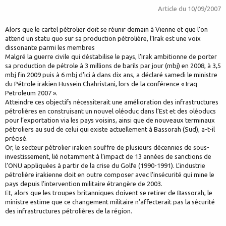
Article du
10/09/2007
Alors que le cartel pétrolier doit se réunir demain à Vienne et que l’on
attend un statu quo sur sa production pétrolière, l’Irak est une voix
dissonante parmi les membres
Malgré la guerre civile qui déstabilise le pays, l’Irak ambitionne de porter
sa production de pétrole à 3 millions de barils par jour (mbj) en 2008, à 3,5
mbj fin 2009 puis à 6 mbj d’ici à dans dix ans, a déclaré samedi le ministre
du Pétrole irakien Hussein Chahristani, lors de la conférence « Iraq
Petroleum 2007 ».
Atteindre ces objectifs nécessiterait une amélioration des infrastructures
pétrolières en construisant un nouvel oléoduc dans l’Est et des oléoducs
pour l’exportation via les pays voisins, ainsi que de nouveaux terminaux
pétroliers au sud de celui qui existe actuellement à Bassorah (Sud), a-t-il
précisé.
Or, le secteur pétrolier irakien souffre de plusieurs décennies de sous-
investissement, lié notamment à l’impact de 13 années de sanctions de
l’ONU appliquées à partir de la crise du Golfe (1990-1991). L’industrie
pétrolière irakienne doit en outre composer avec l’insécurité qui mine le
pays depuis l’intervention militaire étrangère de 2003.
Et, alors que les troupes britanniques doivent se retirer de Bassorah, le
ministre estime que ce changement militaire n’affecterait pas la sécurité
des infrastructures pétrolières de la région.