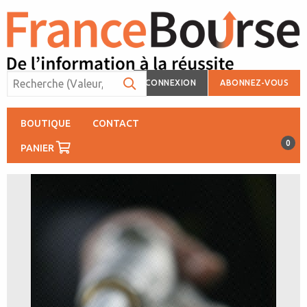
CONNEXION
ABONNEZ-VOUS
BOUTIQUE
CONTACT
0
PANIER