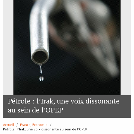
Pétrole : l’Irak, une voix dissonante
au sein de l’OPEP
Accueil
France, Economie
page:
Pétrole : l’Irak, une voix dissonante au sein de l’OPEP