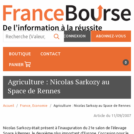
CONNEXION
ABONNEZ-VOUS
BOUTIQUE
CONTACT
0
PANIER
Agriculture : Nicolas Sarkozy au
Space de Rennes
Accueil
France, Economie
page:
Agriculture : Nicolas Sarkozy au Space de Rennes
Article du
11/09/2007
Nicolas Sarkozy était présent à l’inauguration du 21e salon de l’élevage
Space à Rennes, le deuxième plus important d’Europe. L’occasion pour le