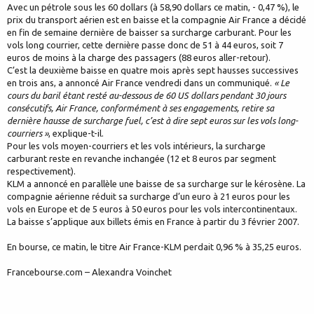
Avec un pétrole sous les 60 dollars (à 58,90 dollars ce matin, - 0,47 %), le
prix du transport aérien est en baisse et la compagnie Air France a décidé
en fin de semaine dernière de baisser sa surcharge carburant. Pour les
vols long courrier, cette dernière passe donc de 51 à 44 euros, soit 7
euros de moins à la charge des passagers (88 euros aller-retour).
C’est la deuxième baisse en quatre mois après sept hausses successives
en trois ans, a annoncé Air France vendredi dans un communiqué.
« Le
cours du baril étant resté au-dessous de 60 US dollars pendant 30 jours
consécutifs, Air France, conformément à ses engagements, retire sa
dernière hausse de surcharge fuel, c’est à dire sept euros sur les vols long-
courriers »
, explique-t-il.
Pour les vols moyen-courriers et les vols intérieurs, la surcharge
carburant reste en revanche inchangée (12 et 8 euros par segment
respectivement).
KLM a annoncé en parallèle une baisse de sa surcharge sur le kérosène. La
compagnie aérienne réduit sa surcharge d’un euro à 21 euros pour les
vols en Europe et de 5 euros à 50 euros pour les vols intercontinentaux.
La baisse s’applique aux billets émis en France à partir du 3 février 2007.
En bourse, ce matin, le titre Air France-KLM perdait 0,96 % à 35,25 euros.
Francebourse.com – Alexandra Voinchet