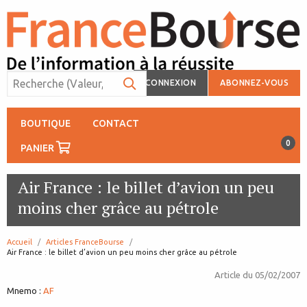
CONNEXION
ABONNEZ-VOUS
BOUTIQUE
CONTACT
0
PANIER
Air France : le billet d’avion un peu
moins cher grâce au pétrole
Accueil
Articles FranceBourse
page:
Air France : le billet d’avion un peu moins cher grâce au pétrole
Article du
05/02/2007
Mnemo :
AF