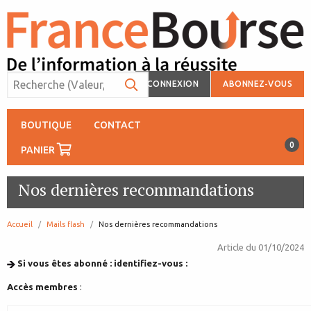
CONNEXION
ABONNEZ-VOUS
BOUTIQUE
CONTACT
0
PANIER
Nos dernières recommandations
Accueil
Mails flash
page:
Nos dernières recommandations
Article du
01/10/2024
Si vous êtes abonné : identifiez-vous :
Accès membres
: