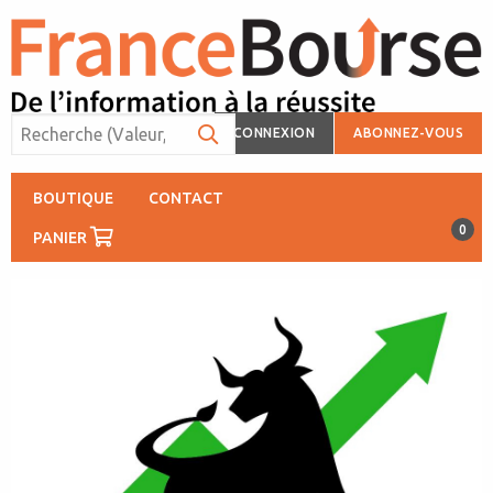
CONNEXION
ABONNEZ-VOUS
BOUTIQUE
CONTACT
0
PANIER