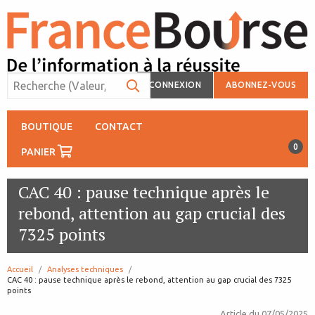
CONNEXION
ABONNEZ-VOUS
BOUTIQUE
CONTACT
0
PANIER
CAC 40 : pause technique après le
rebond, attention au gap crucial des
7325 points
Accueil
Analyses techniques
page:
CAC 40 : pause technique après le rebond, attention au gap crucial des 7325
points
Article du
07/05/2025