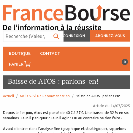
CONNEXION
ABONNEZ-VOUS
BOUTIQUE
CONTACT
0
PANIER
Baisse de ATOS : parlons-en!
Accueil
Mails Suivi De Recommandation
page:
Baisse de ATOS : parlons-en!
Article du
14/07/2025
Depuis le 1er juin, Atos est passé de 40 € à 27 €. Une baisse de 32 % en six
semaines. Faut-il paniquer ? Faut-il agir ? Ou au contraire ne rien faire ?
Avant d’entrer dans l’analyse fine (graphique et stratégique), rappelons