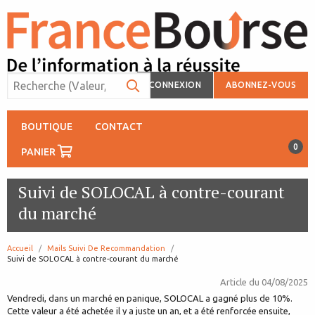
CONNEXION
ABONNEZ-VOUS
BOUTIQUE
CONTACT
0
PANIER
Suivi de SOLOCAL à contre-courant
du marché
Accueil
Mails Suivi De Recommandation
page:
Suivi de SOLOCAL à contre-courant du marché
Article du
04/08/2025
Vendredi, dans un marché en panique, SOLOCAL a gagné plus de 10%.
Cette valeur a été achetée il y a juste un an, et a été renforcée ensuite,