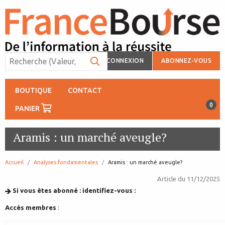
CONNEXION
ABONNEZ-VOUS
BOUTIQUE
CONTACT
0
PANIER
Aramis : un marché aveugle?
Accueil
Analyses fondamentales
page:
Aramis : un marché aveugle?
Article du
11/12/2025
Si vous êtes abonné : identifiez-vous :
Accès membres
: