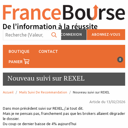
CONNEXION
ABONNEZ-VOUS
BOUTIQUE
CONTACT
0
PANIER
Nouveau suivi sur REXEL
Accueil
Mails Suivi De Recommandation
page:
Nouveau suivi sur REXEL
Article du
13/02/2026
Dans mon précédent suivi sur REXEL, j'ai tout dit.
Mais je ne pensais pas, franchement pas que les brokers allaient dégrader
le dossier.
Du coup ce dernier baisse de 4% aujourd'hui