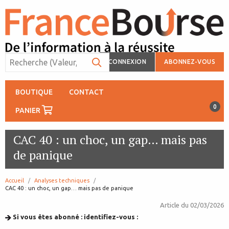
CONNEXION
ABONNEZ-VOUS
BOUTIQUE
CONTACT
0
PANIER
CAC 40 : un choc, un gap… mais pas
de panique
Accueil
Analyses techniques
page:
CAC 40 : un choc, un gap… mais pas de panique
Article du
02/03/2026
Si vous êtes abonné : identifiez-vous :