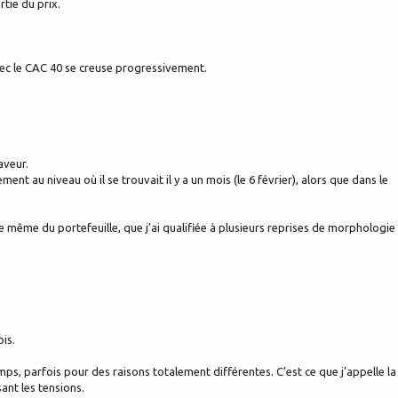
tie du prix.
vec le CAC 40 se creuse progressivement.
aveur.
ent au niveau où il se trouvait il y a un mois (le 6 février), alors que dans le
ie même du portefeuille, que j’ai qualifiée à plusieurs reprises de morphologie
ois.
s, parfois pour des raisons totalement différentes. C’est ce que j’appelle la
sant les tensions.