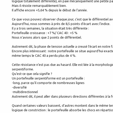
logique totalement différente), en paie mécaniquement une petite par
Mais il résiste remarquablement bien.
Il affiche encore +5,64 % depuis le début de l’année.
Ce que vous pouvez observer chaque jour, c’est que le différentiel a
Aujourd’hui, nous sommes à près de 8,5 points d’écart avec l’indice.
Il y a trois semaines, la situation était très différente :
Portefeuille croissance : +7 %/ CAC 40 : +5 %
Nous n’avions alors que 2 points de différentiel.
Autrement dit, la phase de tension actuelle a creusé l’écart en notre f
Encore plus intéressant : notre portefeuille se situe aujourd’hui exactem
même temps le CAC 40 a perdu plus de 4 %.
Cette résistance n’est pas due au hasard. Elle est liée à la morpholog
serpentiforme.
Qu’est-ce que cela signifie ?
Un portefeuille serpentiforme est un portefeuille :
-long, parce qu’il comporte de nombreuses lignes
-diversifié
-multidirectionnel
Autrement dit, il peut aller dans plusieurs directions différentes à la f
Quand certaines valeurs baissent, d’autres montent dans le même temp
logique de constriction : le portefeuille absorbe les chocs en répartis