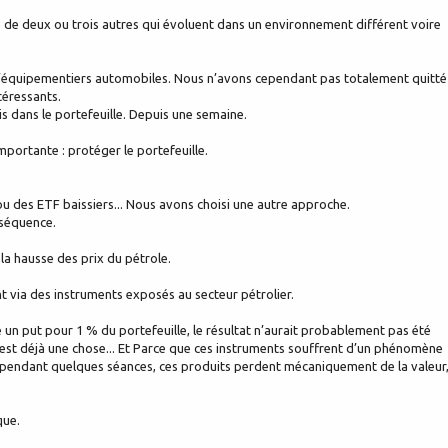
 de deux ou trois autres qui évoluent dans un environnement différent voire
d’équipementiers automobiles. Nous n’avons cependant pas totalement quitté
téressants.
 dans le portefeuille. Depuis une semaine.
portante : protéger le portefeuille.
 ou des ETF baissiers... Nous avons choisi une autre approche.
nséquence.
 la hausse des prix du pétrole.
 via des instruments exposés au secteur pétrolier.
 un put pour 1 % du portefeuille, le résultat n’aurait probablement pas été
c'est déjà une chose... Et Parce que ces instruments souffrent d’un phénomène
t pendant quelques séances, ces produits perdent mécaniquement de la valeur
que.