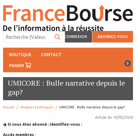
CONNEXION
ABONNEZ-VOUS
BOUTIQUE
CONTACT
0
PANIER
UMICORE : Bulle narrative depuis le
gap?
Accueil
Analyses techniques
page:
UMICORE : Bulle narrative depuis le gap?
Article du
10/05/2026
Si vous êtes abonné : identifiez-vous :
Accès membres
: