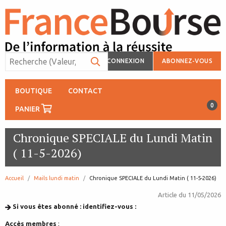
CONNEXION
ABONNEZ-VOUS
BOUTIQUE
CONTACT
0
PANIER
Chronique SPECIALE du Lundi Matin
( 11-5-2026)
Accueil
Mails lundi matin
page:
Chronique SPECIALE du Lundi Matin ( 11-5-2026)
Article du
11/05/2026
Si vous êtes abonné : identifiez-vous :
Accès membres
: