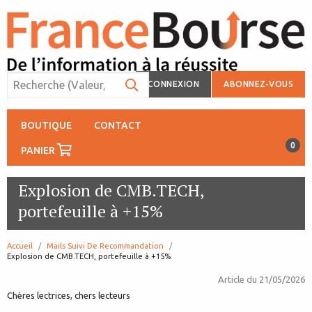
CONNEXION
ABONNEZ-VOUS
BOUTIQUE
CONTACT
0
PANIER
Explosion de CMB.TECH,
portefeuille à +15%
Accueil
Mails Suivi De Recommandation
page:
Explosion de CMB.TECH, portefeuille à +15%
Article du
21/05/2026
Chères lectrices, chers lecteurs