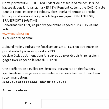
Notre portefeuille CROISSANCE vient de passer la barre des 15% de
hausse depuis le 1e janvier, à +15.18%! Pendant ce temps le CAC 40 reste
dans le rouge, encore et toujours, alors que la mi-temps approche.
Notre portefeuille est tiré par la trilogie magique : ESN, ENERGIE,
TRANSPORT MARITIME
Concernant les ESN j'en profite pour faire un point sur ATOS via une
vidéo :
www.youtube.com
J'y reviendrai par mail.
Aujourd'hui je voudrais me focaliser sur CMB.TECH, un titre entré en
portefeuille il y a un an qui est à +83%.
Ce titre était également dans le TOP 20 2026 et depuis le 1e janvier il
gagne 84% et prend la tête du TOP 20.
Une accélération a eu lieu ces derniers jours en raison de résultats
spectaculaires que je vais commenter ci-dessous tout en donnant ma
recommandation :
Si vous êtes abonné : identifiez-vous :
Accès membres
:
Email :