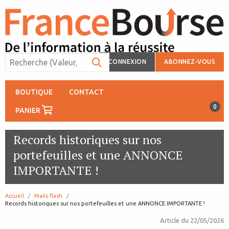
CONNEXION
ABONNEZ-VOUS
BOUTIQUE
CONTACT
0
PANIER
Records historiques sur nos
portefeuilles et une ANNONCE
IMPORTANTE !
Accueil
Mails flash
page:
Records historiques sur nos portefeuilles et une ANNONCE IMPORTANTE !
Article du
22/05/2026