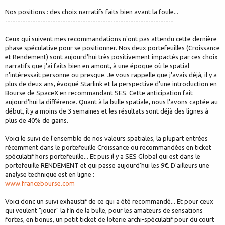
Nos positions : des choix narratifs faits bien avant la foule...
-------------------------------------------------------------------
Ceux qui suivent mes recommandations n'ont pas attendu cette dernière
phase spéculative pour se positionner. Nos deux portefeuilles (Croissance
et Rendement) sont aujourd'hui très positivement impactés par ces choix
narratifs que j'ai faits bien en amont, à une époque où le spatial
n'intéressait personne ou presque. Je vous rappelle que j'avais déjà, il y a
plus de deux ans, évoqué Starlink et la perspective d'une introduction en
Bourse de SpaceX en recommandant SES. Cette anticipation fait
aujourd'hui la différence. Quant à la bulle spatiale, nous l'avons captée au
début, il y a moins de 3 semaines et les résultats sont déjà des lignes à
plus de 40% de gains.
Voici le suivi de l'ensemble de nos valeurs spatiales, la plupart entrées
récemment dans le portefeuille Croissance ou recommandées en ticket
spéculatif hors portefeuille... Et puis il y a SES Global qui est dans le
portefeuille RENDEMENT et qui passe aujourd'hui les 9€. D'ailleurs une
analyse technique est en ligne :
www.francebourse.com
Voici donc un suivi exhaustif de ce qui a été recommandé... Et pour ceux
qui veulent "jouer" la fin de la bulle, pour les amateurs de sensations
fortes, en bonus, un petit ticket de loterie archi-spéculatif pour du court