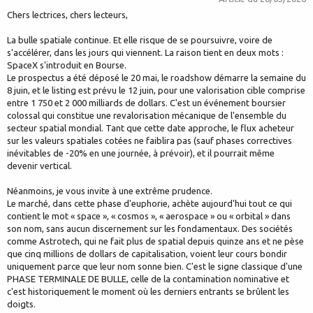
Chers lectrices, chers lecteurs,
La bulle spatiale continue. Et elle risque de se poursuivre, voire de
s'accélérer, dans les jours qui viennent. La raison tient en deux mots :
SpaceX s'introduit en Bourse.
Le prospectus a été déposé le 20 mai, le roadshow démarre la semaine du
8 juin, et le listing est prévu le 12 juin, pour une valorisation cible comprise
entre 1 750 et 2 000 milliards de dollars. C'est un événement boursier
colossal qui constitue une revalorisation mécanique de l'ensemble du
secteur spatial mondial. Tant que cette date approche, le flux acheteur
sur les valeurs spatiales cotées ne faiblira pas (sauf phases correctives
inévitables de -20% en une journée, à prévoir), et il pourrait même
devenir vertical.
Néanmoins, je vous invite à une extrême prudence.
Le marché, dans cette phase d'euphorie, achète aujourd'hui tout ce qui
contient le mot « space », « cosmos », « aerospace » ou « orbital » dans
son nom, sans aucun discernement sur les fondamentaux. Des sociétés
comme Astrotech, qui ne fait plus de spatial depuis quinze ans et ne pèse
que cinq millions de dollars de capitalisation, voient leur cours bondir
uniquement parce que leur nom sonne bien. C'est le signe classique d'une
PHASE TERMINALE DE BULLE, celle de la contamination nominative et
c'est historiquement le moment où les derniers entrants se brûlent les
doigts.