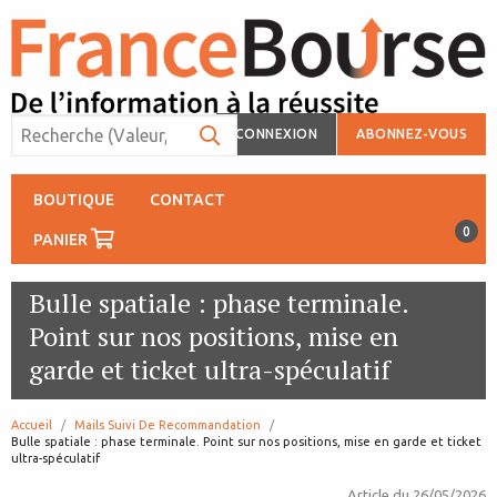
CONNEXION
ABONNEZ-VOUS
BOUTIQUE
CONTACT
0
PANIER
Bulle spatiale : phase terminale.
Point sur nos positions, mise en
garde et ticket ultra-spéculatif
Accueil
Mails Suivi De Recommandation
page:
Bulle spatiale : phase terminale. Point sur nos positions, mise en garde et ticket
ultra-spéculatif
Article du
26/05/2026