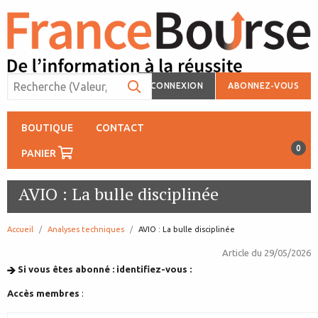
CONNEXION
ABONNEZ-VOUS
BOUTIQUE
CONTACT
0
PANIER
AVIO : La bulle disciplinée
Accueil
Analyses techniques
page:
AVIO : La bulle disciplinée
Article du
29/05/2026
Si vous êtes abonné : identifiez-vous :
Accès membres
: