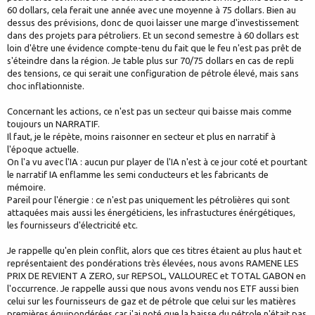
60 dollars, cela ferait une année avec une moyenne à 75 dollars. Bien au
dessus des prévisions, donc de quoi laisser une marge d'investissement
dans des projets para pétroliers. Et un second semestre à 60 dollars est
loin d'être une évidence compte-tenu du fait que le feu n'est pas prêt de
s'éteindre dans la région. Je table plus sur 70/75 dollars en cas de repli
des tensions, ce qui serait une configuration de pétrole élevé, mais sans
choc inflationniste.
Concernant les actions, ce n'est pas un secteur qui baisse mais comme
toujours un NARRATIF.
Il faut, je le répète, moins raisonner en secteur et plus en narratif à
l'époque actuelle.
On l'a vu avec l'IA : aucun pur player de l'IA n'est à ce jour coté et pourtant
le narratif IA enflamme les semi conducteurs et les fabricants de
mémoire.
Pareil pour l'énergie : ce n'est pas uniquement les pétrolières qui sont
attaquées mais aussi les énergéticiens, les infrastuctures énérgétiques,
les fournisseurs d'électricité etc.
Je rappelle qu'en plein conflit, alors que ces titres étaient au plus haut et
représentaient des pondérations très élevées, nous avons RAMENE LES
PRIX DE REVIENT A ZERO, sur REPSOL, VALLOUREC et TOTAL GABON en
l'occurrence. Je rappelle aussi que nous avons vendu nos ETF aussi bien
celui sur les fournisseurs de gaz et de pétrole que celui sur les matières
premières équipondérées car j'ai noté que la baisse du pétrole n'était pas