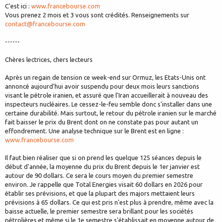
C'est ici :
www.francebourse.com
Vous prenez 2 mois et 3 vous sont crédités. Renseignements sur
contact@francebourse.com
------
Chères lectrices, chers lecteurs
Après un regain de tension ce week-end sur Ormuz, les Etats-Unis ont
annoncé aujourd'hui avoir suspendu pour deux mois leurs sanctions
visant le pétrole iranien, et assuré que l'Iran accueillerait à nouveau des
inspecteurs nucléaires. Le cessez-le-feu semble donc s'installer dans une
certaine durabilité. Mais surtout, le retour du pétrole iranien sur le marché
fait baisser le prix du Brent dont on ne constate pas pour autant un
effondrement. Une analyse technique sur le Brent est en ligne :
www.francebourse.com
Il faut bien réaliser que si on prend les quelque 125 séances depuis le
début d'année, la moyenne du prix du Brent depuis le 1er janvier est
autour de 90 dollars. Ce sera le cours moyen du premier semestre
environ. Je rappelle que Total Energies visait 60 dollars en 2026 pour
établir ses prévisions, et que la plupart des majors mettaient leurs
prévisions à 65 dollars. Ce qui est pris n'est plus à prendre, même avec la
baisse actuelle, le premier semestre sera brillant pour les sociétés
pétrolières et même si le 1e semestre s'établissait en moyenne autour de