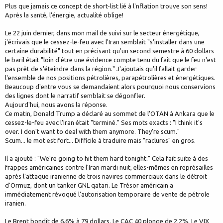
Plus que jamais ce concept de short-list lié à l'nflation trouve son sens!
Après la santé, l'énergie, actualité oblige!
Le 22 juin dernier, dans mon mail de suivi sur le secteur énergétique,
j'écrivais que le cessez-le-feu avec l'Iran semblait "s'installer dans une
certaine durabilité" tout en précisant qu'un second semestre à 60 dollars
le baril était "loin d'être une évidence compte tenu du fait que le feu n'est
pas prêt de s'éteindre dans la région." J'ajoutais qu'il fallait garder
l'ensemble de nos positions pétrolières, parapétrolières et énergétiques.
Beaucoup d'entre vous se demandaient alors pourquoi nous conservions
des lignes dont le narratif semblait se dégonfler.
Aujourd'hui, nous avons la réponse.
Ce matin, Donald Trump a déclaré au sommet de l'OTAN à Ankara que le
cessez-le-feu avec l'Iran était "terminé." Ses mots exacts : "I think it's
over. I don't want to deal with them anymore. They're scum."
Scum... le mot est fort... Difficile à traduire mais "raclures" en gros.
Il a ajouté : "We're going to hit them hard tonight." Cela fait suite à des
frappes américaines contre l'Iran mardi nuit, elles-mêmes en représailles
après l'attaque iranienne de trois navires commerciaux dans le détroit
d'Ormuz, dont un tanker GNL qatari. Le Trésor américain a
immédiatement révoqué l'autorisation temporaire de vente de pétrole
iranien.
Le Brent bondit de 6,6% à 79 dollars. Le CAC 40 plonge de 2.2%. Le VIX