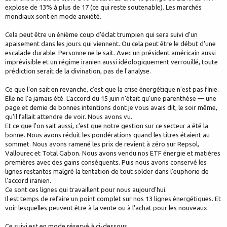
explose de 13% à plus de 17 (ce qui reste soutenable). Les marchés
mondiaux sont en mode anxiété.
Cela peut être un énième coup d'éclat trumpien qui sera suivi d'un
apaisement dans les jours qui viennent. Ou cela peut être le début d'une
escalade durable. Personne ne le sait. Avec un président américain aussi
imprévisible et un régime iranien aussi idéologiquement verrouillé, toute
prédiction serait de la divination, pas de l'analyse.
Ce que l'on sait en revanche, c'est que la crise énergétique n'est pas finie.
Elle ne l'a jamais été. L'accord du 15 juin n'était qu'une parenthèse — une
page et demie de bonnes intentions dont je vous avais dit, le soir même,
qu'il fallait attendre de voir. Nous avons vu.
Et ce que l'on sait aussi, c'est que notre gestion sur ce secteur a été la
bonne. Nous avons réduit les pondérations quand les titres étaient au
sommet. Nous avons ramené les prix de revient à zéro sur Repsol,
Vallourec et Total Gabon. Nous avons vendu nos ETF énergie et matières
premières avec des gains conséquents. Puis nous avons conservé les
lignes restantes malgré la tentation de tout solder dans l'euphorie de
l'accord iranien.
Ce sont ces lignes qui travaillent pour nous aujourd'hui.
Il est temps de refaire un point complet sur nos 13 lignes énergétiques. Et
voir lesquelles peuvent être à la vente ou à l'achat pour les nouveaux.
Ce suivi est en mode réservé à ci-dessous.