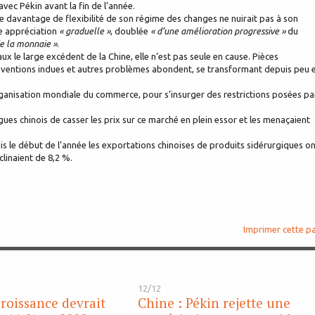
vec Pékin avant la fin de l’année.
davantage de flexibilité de son régime des changes ne nuirait pas à son
ne appréciation
« graduelle »
, doublée
« d’une amélioration progressive »
du
 de la monnaie »
.
x le large excédent de la Chine, elle n’est pas seule en cause. Pièces
ubventions indues et autres problèmes abondent, se transformant depuis peu 
rganisation mondiale du commerce, pour s’insurger des restrictions posées pa
ues chinois de casser les prix sur ce marché en plein essor et les menaçaient
uis le début de l’année les exportations chinoises de produits sidérurgiques o
linaient de 8,2 %.
Imprimer cette p
12/12
croissance devrait
Chine : Pékin rejette une