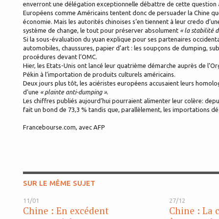
enverront une délégation exceptionnelle débattre de cette question a
Européens comme Américains tentent donc de persuader la Chine que 
économie. Mais les autorités chinoises s’en tiennent à leur credo d’u
système de change, le tout pour préserver absolument
« la stabilité
Si la sous-évaluation du yuan explique pour ses partenaires occidentau
automobiles, chaussures, papier d’art : les soupçons de dumping, s
procédures devant l’OMC.
Hier, les Etats-Unis ont lancé leur quatrième démarche auprès de l’O
Pékin à l’importation de produits culturels américains.
Deux jours plus tôt, les aciéristes européens accusaient leurs homolog
d’une
« plainte anti-dumping ».
Les chiffres publiés aujourd’hui pourraient alimenter leur colère: dep
fait un bond de 73,3 % tandis que, parallèlement, les importations déc
Francebourse.com, avec AFP
SUR LE MÊME SUJET
11/01
27/12
Chine : En excédent
Chine : La 