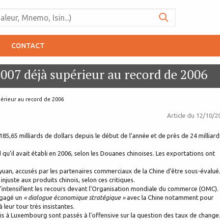
CONTACT
007 déjà supérieur au record de 2006
érieur au record de 2006
Article du
12/10/2
5,65 milliards de dollars depuis le début de l’année et de près de 24 milliard
qu’il avait établi en 2006, selon les Douanes chinoises. Les exportations ont
u yuan, accusés par les partenaires commerciaux de la Chine d’être sous-évalué
njuste aux produits chinois, selon ces critiques.
s’intensifient les recours devant l’Organisation mondiale du commerce (OMC).
engagé un
« dialogue économique stratégique »
avec la Chine notamment pour
leur tour très insistantes.
s à Luxembourg sont passés à l’offensive sur la question des taux de change. 