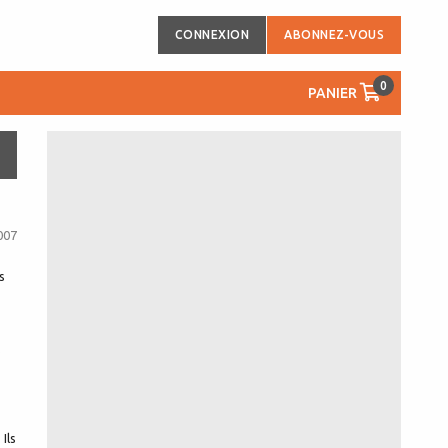
CONNEXION
ABONNEZ-VOUS
0
PANIER
007
s
.
Ils