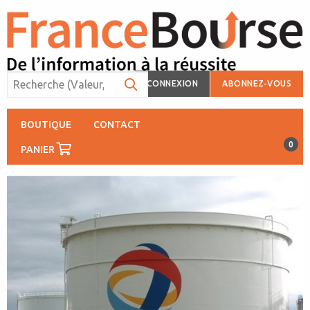
CONNEXION
ABONNEZ-VOUS
BOUTIQUE
CONTACT
0
PANIER