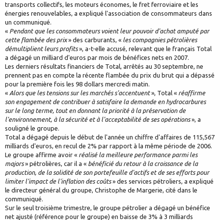
transports collectifs, les moteurs économes, le fret ferroviaire et les
énergies renouvelables, a expliqué l'association de consommateurs dans
un communiqué.
«
Pendant que les consommateurs voient leur pouvoir d'achat amputé par
cette flambée des prix
» des carburants, «
les compagnies pétrolières
démultiplient leurs profits
», a-t-elle accusé, relevant que le français Total
a dégagé un milliard d'euros par mois de bénéfices nets en 2007.
Les derniers résultats financiers de Total, arrêtés au 30 septembre, ne
prennent pas en compte la récente flambée du prix du brut qui a dépassé
pour la première fois les 98 dollars mercredi matin.
«
Alors que les tensions sur les marchés s'accentuent
», Total «
réaffirme
son engagement de contribuer à satisfaire la demande en hydrocarbures
sur le long terme, tout en donnant la priorité à la préservation de
l'environnement, à la sécurité et à l'acceptabilité de ses opérations
», a
souligné le groupe.
Total a dégagé depuis le début de l'année un chiffre d'affaires de 115,567
milliards d'euros, en recul de 2% par rapport à la même période de 2006.
Le groupe affirme avoir «
réalisé la meilleure performance parmi les
majors
» pétrolières, car il a «
bénéficié du retour à la croissance de la
production, de la solidité de son portefeuille d'actifs et de ses efforts pour
limiter l'impact de l'inflation des coûts
» des services pétroliers, a expliqué
le directeur général du groupe, Christophe de Margerie, cité dans le
communiqué.
Sur le seul troisième trimestre, le groupe pétrolier a dégagé un bénéfice
net ajusté (référence pour le groupe) en baisse de 3% à 3 milliards