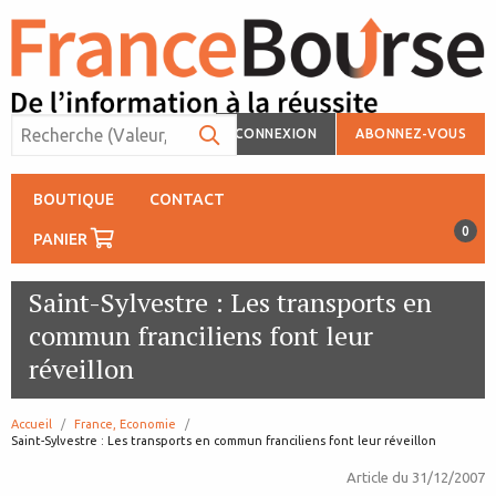
CONNEXION
ABONNEZ-VOUS
BOUTIQUE
CONTACT
0
PANIER
Saint-Sylvestre : Les transports en
commun franciliens font leur
réveillon
Accueil
France, Economie
page:
Saint-Sylvestre : Les transports en commun franciliens font leur réveillon
Article du
31/12/2007