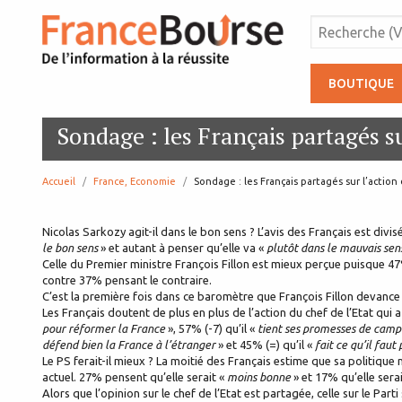
BOUTIQUE
Sondage : les Français partagés s
Accueil
France, Economie
page:
Sondage : les Français partagés sur l’action
Nicolas Sarkozy agit-il dans le bon sens ? L’avis des Français est divis
le bon sens
» et autant à penser qu’elle va «
plutôt dans le mauvais se
Celle du Premier ministre François Fillon est mieux perçue puisque 4
contre 37% pensant le contraire.
C’est la première fois dans ce baromètre que François Fillon devance
Les Français doutent de plus en plus de l’action du chef de l’Etat qui a
pour réformer la France
», 57% (-7) qu’il «
tient ses promesses de cam
défend bien la France à l’étranger
» et 45% (=) qu’il «
fait ce qu’il faut
Le PS ferait-il mieux ? La moitié des Français estime que sa politique n
actuel. 27% pensent qu’elle serait «
moins bonne
» et 17% qu’elle sera
Alors que l’opinion sur le chef de l’Etat est partagée, celle sur le Par