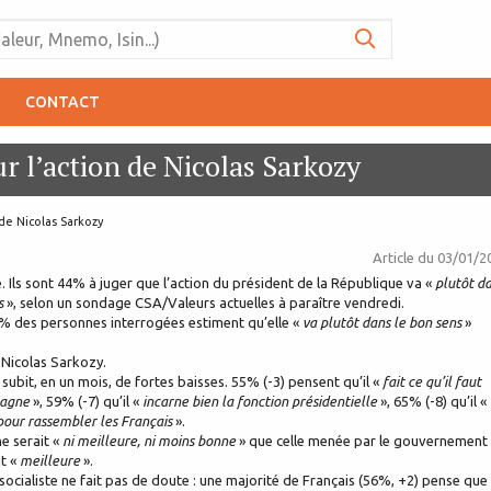
CONTACT
ur l’action de Nicolas Sarkozy
 de Nicolas Sarkozy
Article du
03/01/2
é. Ils sont 44% à juger que l’action du président de la République va «
plutôt d
ns
», selon un sondage CSA/Valeurs actuelles à paraître vendredi.
7% des personnes interrogées estiment qu’elle «
va plutôt dans le bon sens
»
 Nicolas Sarkozy.
 subit, en un mois, de fortes baisses. 55% (-3) pensent qu’il «
fait ce qu’il faut
pagne
», 59% (-7) qu’il «
incarne bien la fonction présidentielle
», 65% (-8) qu’il «
 pour rassembler les Français
».
e serait «
ni meilleure, ni moins bonne
» que celle menée par le gouvernement
it «
meilleure
».
ti socialiste ne fait pas de doute : une majorité de Français (56%, +2) pense que 