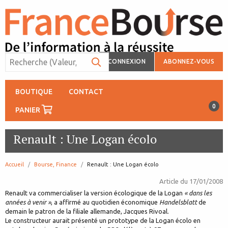
CONNEXION
ABONNEZ-VOUS
BOUTIQUE
CONTACT
0
PANIER
Renault : Une Logan écolo
Accueil
Bourse, Finance
page:
Renault : Une Logan écolo
Article du
17/01/2008
Renault va commercialiser la version écologique de la Logan
« dans les
années à venir »
, a affirmé au quotidien économique
Handelsblatt
de
demain le patron de la filiale allemande, Jacques Rivoal.
Le constructeur aurait présenté un prototype de la Logan écolo en