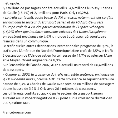
métropole.
6,7 millions de passagers ont été accueillis : 4,6 millions à Roissy-Charles
de Gaulle (+5,4%) et 2,1 millions pour Paris-Orly (+0,2%).
«
Le trafic sur la métropole baisse de 7% en raison notamment des conflits
sociaux dans le secteur du transport aérien et du TGV Est. Celui vers
l'Europe croît de 4,7% tiré par les destinations de l'Espace Schengen
(+6,8%) alors que les douze nouveaux entrants de l'Union Européenne
enregistrent une hausse de 1,6%
», indique l'opérateur aéroportuaire
français dans un communiqué.
Le trafic sur les autres destinations internationales progresse de 9,2%, le
trafic vers l'Amérique du Nord et l'Amérique latine croît de 7,5%, le trafic
à destination de l'Afrique est en forte hausse de 11,7% et celui sur l'Asie
et le Moyen-Orient augmente de 8,9%.
Sur l'ensemble de l'année 2007, ADP a accueilli un record de 86,4 millions
de passagers.
«
Comme en 2006, la croissance du trafic est restée soutenue, en hausse de
4,7% sur douze mois
», précise ADP. Cette croissance se répartit entre une
hausse de 5,4% à Charles de Gaulle avec près de 60 millions de passagers
et une hausse de 3,2% à Orly avec 26,4 millions de passagers.
Les différents conflits sociaux dans le secteur du transport aérien
auraient eu un impact négatif de 0,25 point sur la croissance du trafic en
2007, estime ADP.
Francebourse.com