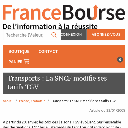
CONNEXION
ABONNEZ-VOUS
BOUTIQUE
CONTACT
0
PANIER
Transports : La SNCF modifie ses
tarifs TGV
Accueil
France, Economie
page:
Transports : La SNCF modifie ses tarifs TGV
Article du
22/01/2008
A partir du 29 janvier, les prix des liaisons TGV évoluent. Sur l’ensemble
des destinations TGV, les ajustements du tarif Loisir Standard vont de -