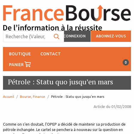
CONNEXION
ABONNEZ-VOUS
BOUTIQUE
CONTACT
0
PANIER
Pétrole : Statu quo jusqu’en mars
Accueil
Bourse, Finance
page:
Pétrole : Statu quo jusqu’en mars
Article du
01/02/2008
Comme on s’en doutait, l’OPEP a décidé de maintenir sa production de
pétrole inchangée. Le cartel se penchera à nouveau sur la question en