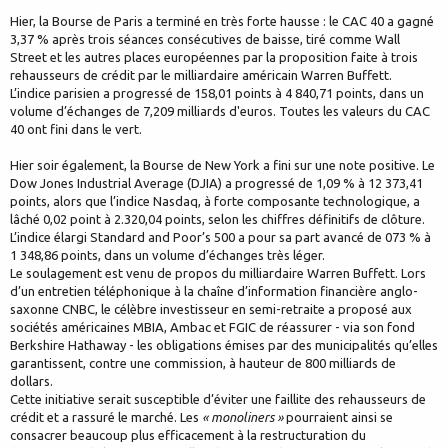
Hier, la Bourse de Paris a terminé en très forte hausse : le CAC 40 a gagné
3,37 % après trois séances consécutives de baisse, tiré comme Wall
Street et les autres places européennes par la proposition faite à trois
rehausseurs de crédit par le milliardaire américain Warren Buffett.
L’indice parisien a progressé de 158,01 points à 4 840,71 points, dans un
volume d’échanges de 7,209 milliards d'euros. Toutes les valeurs du CAC
40 ont fini dans le vert.
Hier soir également, la Bourse de New York a fini sur une note positive. Le
Dow Jones Industrial Average (DJIA) a progressé de 1,09 % à 12 373,41
points, alors que l’indice Nasdaq, à forte composante technologique, a
lâché 0,02 point à 2.320,04 points, selon les chiffres définitifs de clôture.
L’indice élargi Standard and Poor’s 500 a pour sa part avancé de 073 % à
1 348,86 points, dans un volume d’échanges très léger.
Le soulagement est venu de propos du milliardaire Warren Buffett. Lors
d’un entretien téléphonique à la chaîne d’information financière anglo-
saxonne CNBC, le célèbre investisseur en semi-retraite a proposé aux
sociétés américaines MBIA, Ambac et FGIC de réassurer - via son fond
Berkshire Hathaway - les obligations émises par des municipalités qu’elles
garantissent, contre une commission, à hauteur de 800 milliards de
dollars.
Cette initiative serait susceptible d’éviter une faillite des rehausseurs de
crédit et a rassuré le marché. Les
« monoliners »
pourraient ainsi se
consacrer beaucoup plus efficacement à la restructuration du