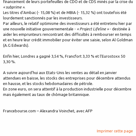
financement de leurs portefeuilles de CDO et de CDS minés par la crise du
« subprime »
.
Les titres d’Ambac (- 15,08 %) et de MBIA (- 15,32 %) ont toutefois été
lourdement sanctionnés par les investisseurs.
Par ailleurs, le relatif optimisme des investisseurs a été entretenu hier par
une nouvelle initiative gouvernementale -
« Project Lifeline »
- destinée à
aider les emprunteurs rencontrant des difficultés à rembourser en temps
et en heure leur crédit immobilier pour éviter une saisie, selon Al Goldman
(A.G Edwards).
Enfin hier, Londres a gagné 3,54 %, Francfort 3,33 % et l’Eurostoxx 50
3,30 %.
A suivre aujourd’hui aux Etats-Unis les ventes au détail en janvier
attendues en baisse, les stocks des entreprises pour décembre attendus
en hausse, et les stocks hebdomadaires de pétrole.
En zone euro, on sera attentif à la production industrielle pour décembre
mais également au taux de chômage britannique.
Francebourse.com – Alexandra Voinchet, avec AFP
Imprimer cette page