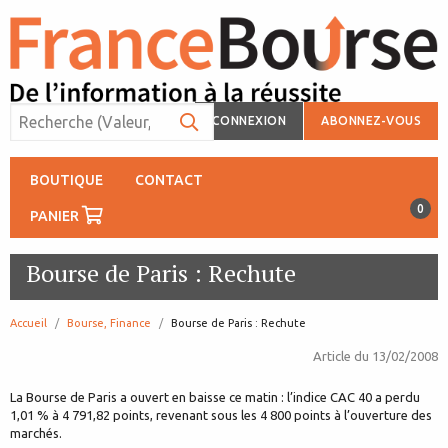
CONNEXION
ABONNEZ-VOUS
BOUTIQUE
CONTACT
0
PANIER
Bourse de Paris : Rechute
Accueil
Bourse, Finance
page:
Bourse de Paris : Rechute
Article du
13/02/2008
La Bourse de Paris a ouvert en baisse ce matin : l’indice CAC 40 a perdu
1,01 % à 4 791,82 points, revenant sous les 4 800 points à l’ouverture des
marchés.