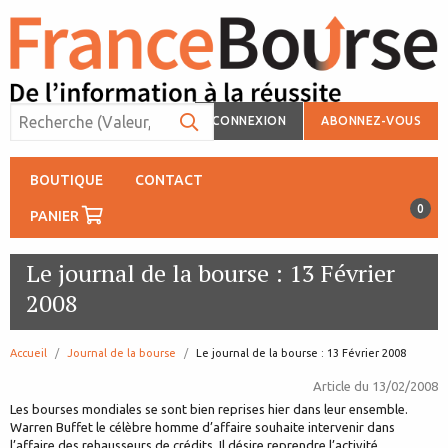
CONNEXION
ABONNEZ-VOUS
BOUTIQUE
CONTACT
0
PANIER
Le journal de la bourse : 13 Février
2008
Accueil
Journal de la bourse
page:
Le journal de la bourse : 13 Février 2008
Article du
13/02/2008
Les bourses mondiales se sont bien reprises hier dans leur ensemble.
Warren Buffet le célèbre homme d’affaire souhaite intervenir dans
l’affaire des rehausseurs de crédits. Il désire reprendre l’activité