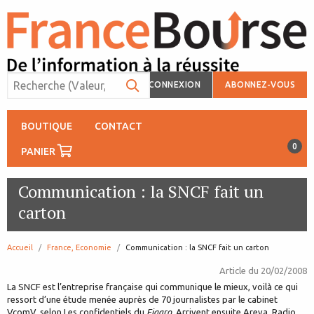
CONNEXION
ABONNEZ-VOUS
BOUTIQUE
CONTACT
0
PANIER
Communication : la SNCF fait un
carton
Accueil
France, Economie
page:
Communication : la SNCF fait un carton
Article du
20/02/2008
La SNCF est l’entreprise française qui communique le mieux, voilà ce qui
ressort d’une étude menée auprès de 70 journalistes par le cabinet
VcomV, selon Les confidentiels du
Figaro
. Arrivent ensuite Areva, Radio