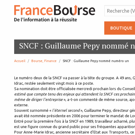
BOUTIQUE
SNCF : Guillaume Pepy nommé 
Accueil
Bourse, Finance
page:
SNCF : Guillaume Pepy nommé numéro un
Le numéro deux de la SNCF va passer à la tête du groupe. A 49 ans, 
Idrac, restée seulement vingt mois à ce poste.
Sa nomination doit être officialisée mercredi prochain lors du Conseil
estimé que compte tenu des enjeux qui attendent la SNCF ces prochaines 
même de diriger l'entreprise
», a-t-on commenté de même source, ajou
externe.
Souvent surnommé «
l'éternel second
», Guillaume Pepy, directeur g
avait été nommée présidente en 2006 pour terminer le mandat de Loui
Entré pour la première fois à la SNCF en 1989, travailleur acharné, pl
est une figure connue du grand public pour ses fréquentes apparition
Pour Anne-Marie Idrac, ancienne secrétaire d'Etat aux Transports, 