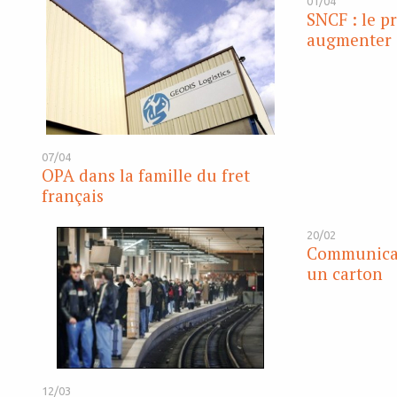
01/04
SNCF : le p
augmenter
07/04
OPA dans la famille du fret
français
20/02
Communicati
un carton
12/03