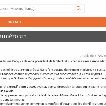
CONTACT
numéro un
Article du
21/02/2
Guillaume Pepy va devenir président de la SNCF et succèdera ainsi à Anne-Mar
 des ministres, a-t-on précisé dans l'entourage du Premier ministre. «
L'Etat a
années, comme le fret ou l'ouverture à la concurrence (...) il était le plus à
tant que Guillaume Pepy jouit d'une «
grande crédibilité
» en interne comme 
énéral exécutif depuis 2003, avait avoué sa déception lorsque Anne-Marie Idra
s Gallois.
utôt apprécié des syndicats - à la différence d'Anne-Marie Idrac - Guillaume Pe
s dans les médias.
ce remplacement sonne comme un camouflet, d'autant que les dernières rumeu