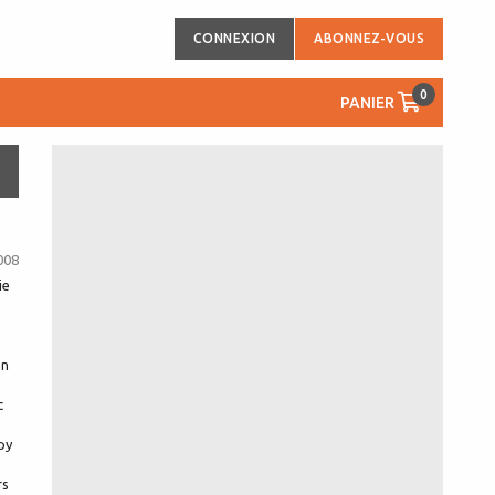
CONNEXION
ABONNEZ-VOUS
0
PANIER
008
ie
en
c
py
rs