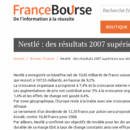
BOUTIQUE
Nestlé : des résultats 2007 supéri
Accueil
Bourse, Finance
page:
Nestlé : des résultats 2007 supérieurs aux at
Nestlé a enregistré un bénéfice net de 10,65 milliards de francs suiss
qui ressort à 107,55 milliards, en hausse de 9,2%.
La croissance organique a progressé à 7,4% et la croissance interne r
Les augmentations de prix ont contribué pour 3% à la croissance organ
1,4% et les effets de change ont ajouté 0,4%.
Par zone géographique, l'Europe reste à la traîne avec une croissan
Afrique.
Le versement d’un dividende de 12,20 francs par action sera proposé p
écoulé, contre 10,40 francs pour 2006.
Par ailleurs, Nestlé a confirmé ses objectifs de modèle pour les dix 
durable de sa marge Ebit à taux de change constants ainsi une efficaci