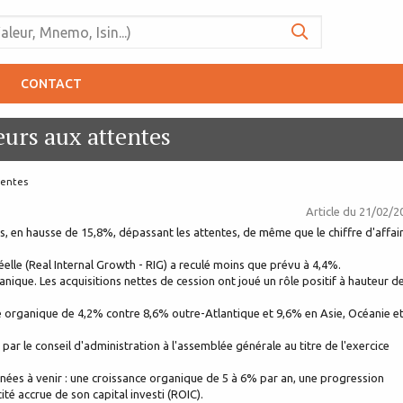
CONTACT
eurs aux attentes
tentes
Article du
21/02/2
es, en hausse de 15,8%, dépassant les attentes, de même que le chiffre d'affai
éelle (Real Internal Growth - RIG) a reculé moins que prévu à 4,4%.
ique. Les acquisitions nettes de cession ont joué un rôle positif à hauteur d
ce organique de 4,2% contre 8,6% outre-Atlantique et 9,6% en Asie, Océanie e
ar le conseil d'administration à l'assemblée générale au titre de l'exercice
années à venir : une croissance organique de 5 à 6% par an, une progression
té accrue de son capital investi (ROIC).