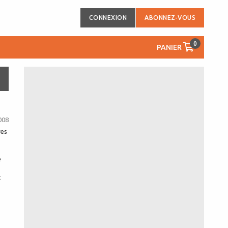
CONNEXION
ABONNEZ-VOUS
0
PANIER
008
res
e
t