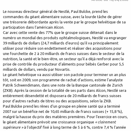
Le nouveau directeur général de Nestlé, Paul Bulcke, prend les
commandes du géant alimentaire suisse, avec la lourde tâche de gérer
une trésorerie débordante après la vente par le groupe helvétique de sa
participation dans l’américain Alcon.
Car avec cette vente des 77% que le groupe suisse détenait dans le
numéro un mondial des produits ophtalmologiques, Nestlé va engranger
39 milliards de dollars (24,7 milliards d’euros) qu’il va principalement
utiliser pour réduire son endettement et réaliser des acquisitions pour
une fourchette de 2 à 20 milliards de francs suisses dans le secteur de la
nutrition, la santé et le bien-être, un secteur qu’il a déjà renforcé avec la
prise de contrôle du producteur d’aliments pour bébés Gerber pour 5,5
milliards de dollars, vendu par Novartis.
Le géant helvétique va aussi utiliser son pactole pour terminer un an plus
tôt, soit en 2009, son programme de rachat d’actions, estime l’analyste
Patrik Schwendimann, dans une note de la Banque cantonale de Zurich
(ZKB). Après la cession de la totalité de ses parts dans Alcon, Nestlé sera
entièrement désendetté et disposera de 20 milliards de francs suisses
pour d’autres rachats de titres ou des acquisitions, selon la ZKB.
Paul Bulcke prend les rênes d’un groupe en pleine santé qui a terminé
2007 sur un bénéfice net de 10,65 milliards de francs suisses (+ 15,8 %),
malgré la hausse du prix des matières premières. Pour l’exercice en cours,
le géant alimentaire prévoit une croissance organique
« clairement
supérieure »
à l’objectif fixé à long terme de 5 à 6 %, contre 7,4 % l’année