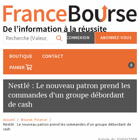
CONNEXION
ABONNEZ-VOUS
BOUTIQUE
CONTACT
0
PANIER
Nestlé : Le nouveau patron prend les
commandes d’un groupe débordant
de cash
Accueil
Bourse, Finance
page:
Nestlé : Le nouveau patron prend les commandes d’un groupe débordant de
cash
Article du
10/04/2008