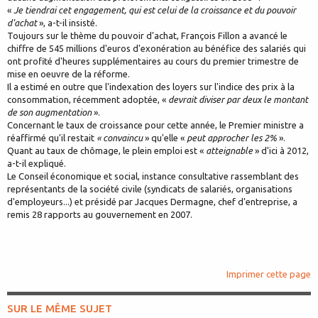
«
Je tiendrai cet engagement, qui est celui de la croissance et du pouvoir
d'achat
», a-t-il insisté.
Toujours sur le thème du pouvoir d'achat, François Fillon a avancé le
chiffre de 545 millions d'euros d'exonération au bénéfice des salariés qui
ont profité d'heures supplémentaires au cours du premier trimestre de
mise en oeuvre de la réforme.
Il a estimé en outre que l'indexation des loyers sur l'indice des prix à la
consommation, récemment adoptée, «
devrait diviser par deux le montant
de son augmentation
».
Concernant le taux de croissance pour cette année, le Premier ministre a
réaffirmé qu'il restait
« convaincu
» qu'elle «
peut approcher les 2%
».
Quant au taux de chômage, le plein emploi est «
atteignable
» d'ici à 2012,
a-t-il expliqué.
Le Conseil économique et social, instance consultative rassemblant des
représentants de la société civile (syndicats de salariés, organisations
d'employeurs...) et présidé par Jacques Dermagne, chef d'entreprise, a
remis 28 rapports au gouvernement en 2007.
Imprimer cette page
SUR LE MÊME SUJET