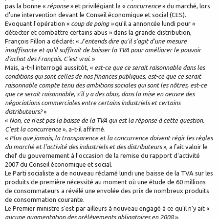
pas la bonne «
réponse
» et privilégiant la «
concurrence
» du marché, lors
d'une intervention devant le Conseil économique et social (CES).
Evoquant l'opération «
coup de poing »
qu'il a annoncée lundi pour «
détecter et combattre certains abus » dans la grande distribution,
François Fillon a déclaré: «
J'entends dire qu'il s'agit d'une mesure
insuffisante et qu'il suffirait de baisser la TVA pour améliorer le pouvoir
d'achat des Français. C'est vrai.
»
Mais, a-t-il interrogé aussitôt, «
est-ce que ce serait raisonnable dans les
conditions qui sont celles de nos finances publiques, est-ce que ce serait
raisonnable compte tenu des ambitions sociales qui sont les nôtres, est-ce
que ce serait raisonnable, s'il y a des abus, dans la mise en oeuvre des
négociations commerciales entre certains industriels et certains
distributeurs?
»
«
Non, ce n'est pas la baisse de la TVA qui est la réponse à cette question.
C'est la concurrence
», a-t-il affirmé.
«
Plus que jamais, la transparence et la concurrence doivent régir les règles
du marché et l'activité des industriels et des distributeurs
», a fait valoir le
chef du gouvernement à l'occasion de la remise du rapport d'activité
2007 du Conseil économique et social.
Le Parti socialiste a de nouveau réclamé lundi une baisse de la TVA sur les
produits de première nécessité au moment où une étude de 60 millions
de consommateurs a révélé une envolée des prix de nombreux produits
de consommation courante.
Le Premier ministre s'est par ailleurs à nouveau engagé à ce qu'il n'y ait «
aucune augmentation des prélèvements obligatoires en 2008
».