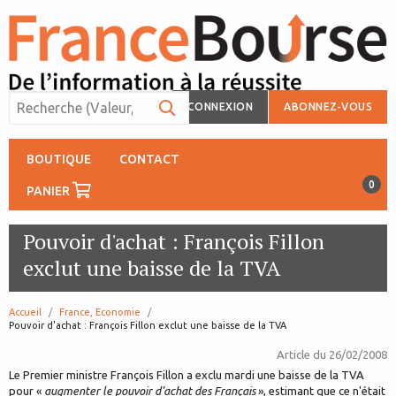
CONNEXION
ABONNEZ-VOUS
BOUTIQUE
CONTACT
0
PANIER
Pouvoir d'achat : François Fillon
exclut une baisse de la TVA
Accueil
France, Economie
page:
Pouvoir d'achat : François Fillon exclut une baisse de la TVA
Article du
26/02/2008
Le Premier ministre François Fillon a exclu mardi une baisse de la TVA
pour «
augmenter le pouvoir d'achat des Français
», estimant que ce n'était