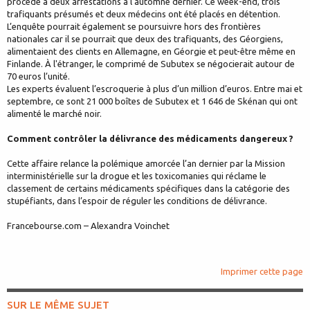
procédé à deux arrestations à l’automne dernier. Ce week-end, trois
trafiquants présumés et deux médecins ont été placés en détention.
L’enquête pourrait également se poursuivre hors des frontières
nationales car il se pourrait que deux des trafiquants, des Géorgiens,
alimentaient des clients en Allemagne, en Géorgie et peut-être même en
Finlande. À l'étranger, le comprimé de Subutex se négocierait autour de
70 euros l’unité.
Les experts évaluent l’escroquerie à plus d’un million d’euros. Entre mai et
septembre, ce sont 21 000 boîtes de Subutex et 1 646 de Skénan qui ont
alimenté le marché noir.
Comment contrôler la délivrance des médicaments dangereux ?
Cette affaire relance la polémique amorcée l’an dernier par la Mission
interministérielle sur la drogue et les toxicomanies qui réclame le
classement de certains médicaments spécifiques dans la catégorie des
stupéfiants, dans l’espoir de réguler les conditions de délivrance.
Francebourse.com – Alexandra Voinchet
Imprimer cette page
SUR LE MÊME SUJET