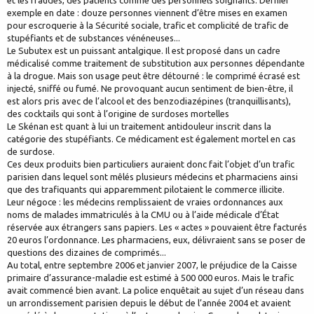
et les fraudes, des patients comme des personnels soignants. Dernier
exemple en date : douze personnes viennent d’être mises en examen
pour escroquerie à la Sécurité sociale, trafic et complicité de trafic de
stupéfiants et de substances vénéneuses...
Le Subutex est un puissant antalgique. Il est proposé dans un cadre
médicalisé comme traitement de substitution aux personnes dépendante
à la drogue. Mais son usage peut être détourné : le comprimé écrasé est
injecté, sniffé ou fumé. Ne provoquant aucun sentiment de bien-être, il
est alors pris avec de l’alcool et des benzodiazépines (tranquillisants),
des cocktails qui sont à l’origine de surdoses mortelles
Le Skénan est quant à lui un traitement antidouleur inscrit dans la
catégorie des stupéfiants. Ce médicament est également mortel en cas
de surdose.
Ces deux produits bien particuliers auraient donc fait l’objet d’un trafic
parisien dans lequel sont mêlés plusieurs médecins et pharmaciens ainsi
que des trafiquants qui apparemment pilotaient le commerce illicite.
Leur négoce : les médecins remplissaient de vraies ordonnances aux
noms de malades immatriculés à la CMU ou à l’aide médicale d’État
réservée aux étrangers sans papiers. Les « actes » pouvaient être facturés
20 euros l’ordonnance. Les pharmaciens, eux, délivraient sans se poser de
questions des dizaines de comprimés...
Au total, entre septembre 2006 et janvier 2007, le préjudice de la Caisse
primaire d’assurance-maladie est estimé à 500 000 euros. Mais le trafic
avait commencé bien avant. La police enquêtait au sujet d’un réseau dans
un arrondissement parisien depuis le début de l’année 2004 et avaient