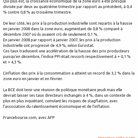
Qui plus est, la croissance économique de la zone euro a été presque
divisée par deux au quatrième trimestre par rapport au précédent, à 0,4
% contre 0,8 % au troisième trimestre.
De leur côté, les prix à la production industrielle sont repartis à la hausse
en janvier 2008 dans la zone euro, augmentant de 0,8 % comparé à
décembre 2007 où ils avaient crû de seulement 0,1 %.
En janvier 2008 par rapport à janvier 2007, les prix à la production
industrielle ont progressé de 4,9 %, selon Eurostat.
Ces taux traduisent une accélération de la hausse des prix producteurs
puisqu’en décembre, l’indice PPI était ressorti respectivement à + 0,1 %
et + 4,3 %.
L’inflation des prix à la consommation a atteint un record de 3,2 % dans la
zone euro en janvier et en février.
La BCE doit tenir une réunion de politique monétaire jeudi mais elle
devrait laisser ses taux directeurs inchangés à 4 %, dans un contexte de
plus en plus inquiétant, cumulant les risques de stagflation, avec
l’association du ralentissement économique et de l’inflation.
Francebourse.com, avec AFP
Imprimer cette page