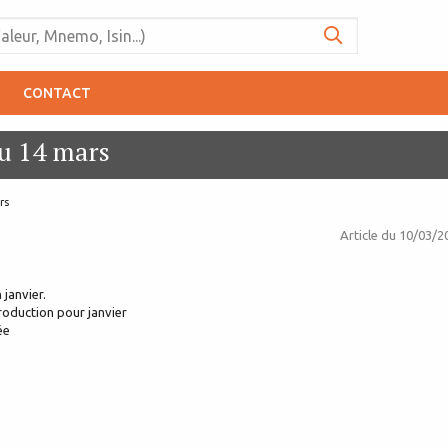
CONTACT
au 14 mars
rs
Article du
10/03/2
 janvier.
production pour janvier
ée