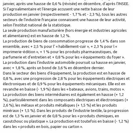
janvier, après une hausse de 0,6 % (révisée) en décembre, d’après l’INSEE.
Si l’agroalimentaire et l’énergie accusent une nette baisse de leur
production en janvier (respectivement - 1,7 % et - 2,3 %), tous les autres
secteurs de l’industrie française connaissent une hausse de leur activité,
selon l’Institut national de la statistique.
La seule production manufacturière (hors énergie et industries agricoles
et alimentaires) est en hausse de 1,2 %.
La production de biens de consommation progresse de 1,4 % dans son
ensemble, avec + 2,5 % pour l’ « habillement-cuir », + 2,3 % pour l «
imprimerie-édition », + 1 % pour les produits pharmaceutiques, de
parfumerie et d’entretien et + 0,8 % pour les « équipements du foyer ».
La production dans l’industrie automobile poursuit sa hausse en janvier,
avec + 1,8 %, après un bond de 3,6 % en décembre dernier.
Dans le secteur des biens d’équipement, la production est en hausse de
0,8 %, avec une progression de 2,8 % pour les équipements électriques et
électroniques et de 0,9 % pour les équipements mécaniques. Elle est en
revanche en baisse (- 1,9 %) dans les « bateaux, avions, trains, motos ».
La production des biens intermédiaires est également en hausse (+ 1,2
%), particulièrement dans les composants électriques et électroniques (+
2,6 %), les métaux et produits métalliques (+ 1,5 %) et les produits
minéraux (+ 1,5 %). Dans les produits de l’industrie textile, la progression
est de 1,3 % en janvier et de 0,8 % pour les « produits chimiques, en
caoutchouc ou plastique ». La production est toutefois en baisse (- 1,2 %)
dans les « produits en bois, papier ou carton ».