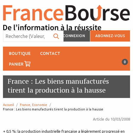
CONNEXION
ABONNEZ-VOUS
BOUTIQUE
CONTACT
0
PANIER
France : Les biens manufacturés
tirent la production à la hausse
Accueil
France, Economie
page:
France : Les biens manufacturés tirent la production à la hausse
Article du
10/03/2008
+ 0,5 %: la production industrielle française a légèrement progressé en