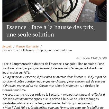
Essence : face à la hausse des prix,
une seule solution
Accueil
France, Economie
page:
Essence : face à la hausse des prix, une seule solution
Article du
13/03/2008
Face à l’augmentation du prix de l’essence, François Fillon ne voit qu’une
solution : changer progressivement de sources d’énergie, a-t-il indiqué
jeudi matin sur RTL.
«
S'agissant de l'essence, il faut bien se mettre dans la tête qu'il n'y a pas de
solution à cette question autre que de changer progressivement de sources
d'énergie, parce qu'on est devant une pénurie annoncée
», a déclaré le
Premier ministre.
«
A court terme
», pour réduire la facture, «
on peut continuer à réfléchir à
des mesures du même type
» que la prime à la cuve pour les ménages
modestes utilisateurs de fuel, a estimé le chef du gouvernement.
«
Mais il faut faire très attention à ne pas fermer les yeux sur la réalité de