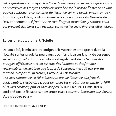
cette question
», a-t-il ajouté. «
Si on dit aux Français: ne vous inquiétez pas,
on va trouver des moyens artificiels pour baisser le prix de l'essence et vous
pouvez continuer à consommer de l'essence comme avant, on se trompe
».
Pour François Fillon, conformément aux «
conclusions
» du Grenelle de
l'environnement, «
il faut mettre tout l'argent disponible, y compris celui
qui provient des taxes sur l'essence, sur la recherche d'énergies alternatives
».
Eviter une solution artificielle
De son côté, le ministre du Budget Eric Woerth estime que réduire la
fiscalité sur les produits pétroliers pour faire baisser le prix de l'essence
serait «
artificiel
». Pour la solution est également de «
chercher des
énergies différentes
». «
On est tous des hommes et des femmes
responsables, on sait bien que le prix de l'essence, il est dû aux prix du
marché, aux prix du pétrole
», a expliqué Eric Woerth.
«
Si vous commencez à faire baisser le prix de l'essence aux frais du
contribuable, c'est-à-dire si vous diminuez les impôts, par exemple la TIPP,
plus vous ferez ça, plus ce sera artificiel
», a-t-il ajouté. Le ministre a
souligné que la fiscalité sur l'essence était «
souvent beaucoup plus élevée
dans d'autres pays
».
Francebourse.com, avec AFP