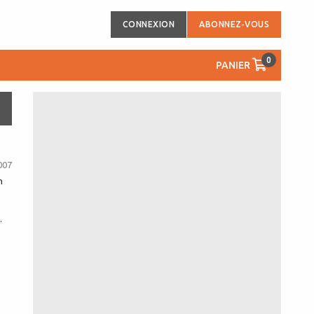
CONNEXION
ABONNEZ-VOUS
0
PANIER
007
n
.